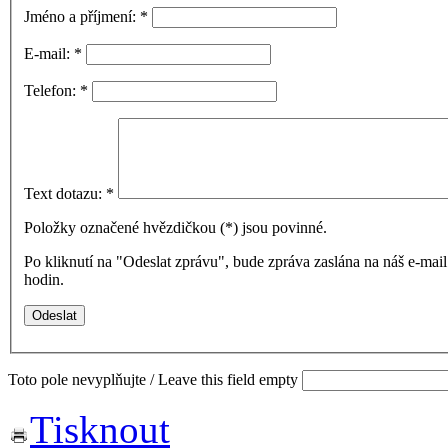
Jméno a příjmení:
*
E-mail:
*
Telefon:
*
Text dotazu:
*
Položky označené hvězdičkou (
*
) jsou povinné.
Po kliknutí na "Odeslat zprávu", bude zpráva zaslána na náš e-ma
hodin.
Toto pole nevyplňujte / Leave this field empty
Tisknout