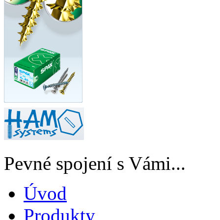
Pevné spojení s Vámi...
Úvod
Produkty