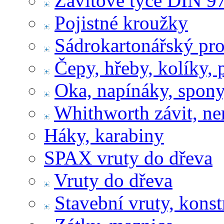
Závitové tyče DIN 9
Pojistné kroužky
Sádrokartonářský pr
Čepy, hřeby, kolíky, 
Oka, napínáky, spony
Whithworth závit, ne
Háky, karabiny
SPAX vruty do dřeva
Vruty do dřeva
Stavební vruty, konst