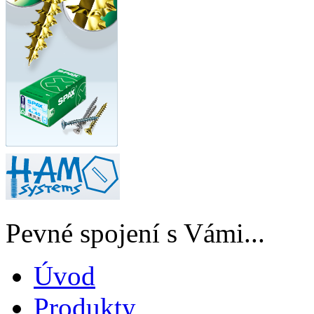
Pevné spojení s Vámi...
Úvod
Produkty