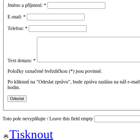
Jméno a příjmení:
*
E-mail:
*
Telefon:
*
Text dotazu:
*
Položky označené hvězdičkou (
*
) jsou povinné.
Po kliknutí na "Odeslat zprávu", bude zpráva zaslána na náš e-ma
hodin.
Toto pole nevyplňujte / Leave this field empty
Tisknout