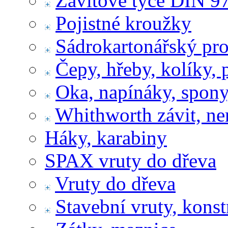
Závitové tyče DIN 9
Pojistné kroužky
Sádrokartonářský pr
Čepy, hřeby, kolíky, 
Oka, napínáky, spony
Whithworth závit, ne
Háky, karabiny
SPAX vruty do dřeva
Vruty do dřeva
Stavební vruty, konst