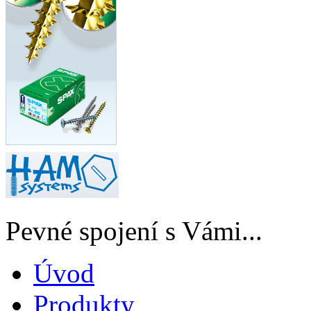
Pevné spojení s Vámi...
Úvod
Produkty