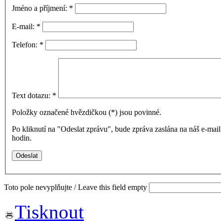
Jméno a příjmení:
*
E-mail:
*
Telefon:
*
Text dotazu:
*
Položky označené hvězdičkou (
*
) jsou povinné.
Po kliknutí na "Odeslat zprávu", bude zpráva zaslána na náš e-ma
hodin.
Toto pole nevyplňujte / Leave this field empty
Tisknout