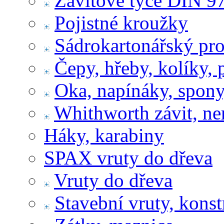
Závitové tyče DIN 9
Pojistné kroužky
Sádrokartonářský pr
Čepy, hřeby, kolíky, 
Oka, napínáky, spony
Whithworth závit, ne
Háky, karabiny
SPAX vruty do dřeva
Vruty do dřeva
Stavební vruty, konst