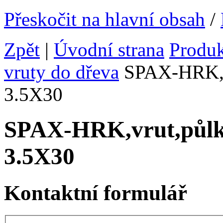
Přeskočit na hlavní obsah
/
Zpět
|
Úvodní strana
Produ
vruty do dřeva
SPAX-HRK,vr
3.5X30
SPAX-HRK,vrut,půlk
3.5X30
Kontaktní formulář