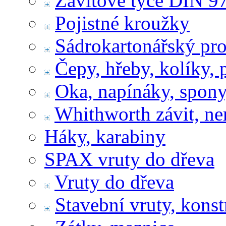
Závitové tyče DIN 9
Pojistné kroužky
Sádrokartonářský pr
Čepy, hřeby, kolíky, 
Oka, napínáky, spony
Whithworth závit, ne
Háky, karabiny
SPAX vruty do dřeva
Vruty do dřeva
Stavební vruty, konst