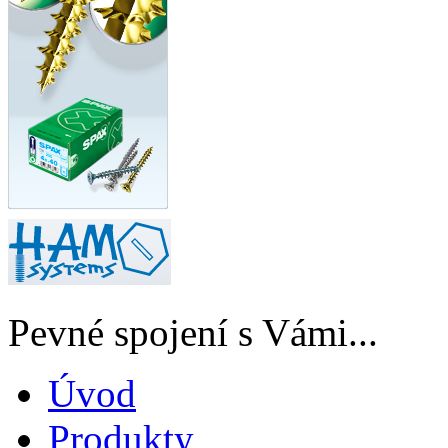
Pevné spojení s Vámi...
Úvod
Produkty