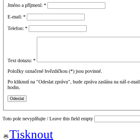
Jméno a příjmení:
*
E-mail:
*
Telefon:
*
Text dotazu:
*
Položky označené hvězdičkou (
*
) jsou povinné.
Po kliknutí na "Odeslat zprávu", bude zpráva zaslána na náš e-ma
hodin.
Toto pole nevyplňujte / Leave this field empty
Tisknout