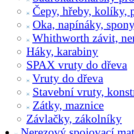
Čepy, hřeby, kolíky, 
Oka, napínáky, spony
Whithworth závit, ne
Háky, karabiny
SPAX vruty do dřeva
Vruty do dřeva
Stavební vruty, konst
Zátky, maznice
Závlačky, zákolníky
Nerezový spojovací mat