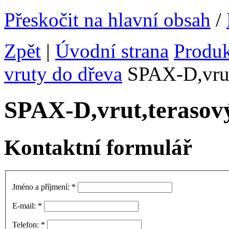
Přeskočit na hlavní obsah
/
Zpět
|
Úvodní strana
Produ
vruty do dřeva
SPAX-D,vrut
SPAX-D,vrut,terasov
Kontaktní formulář
Jméno a příjmení:
*
E-mail:
*
Telefon:
*