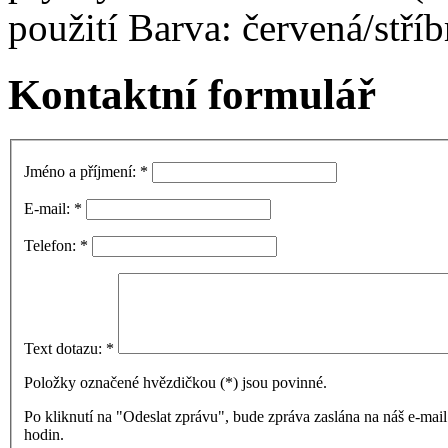
použití Barva: červená/stříb
Kontaktní formulář
Jméno a příjmení:
*
E-mail:
*
Telefon:
*
Text dotazu:
*
Položky označené hvězdičkou (
*
) jsou povinné.
Po kliknutí na "Odeslat zprávu", bude zpráva zaslána na náš e-ma
hodin.