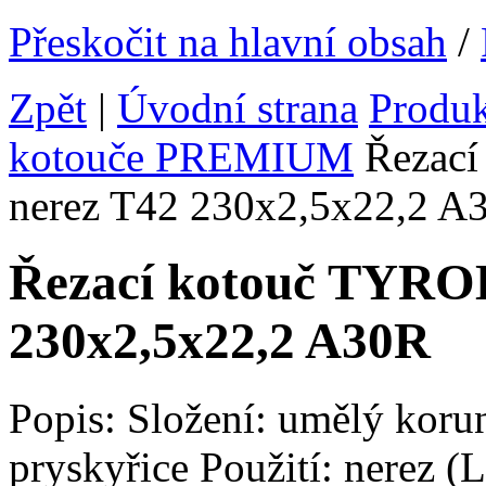
Přeskočit na hlavní obsah
/
Zpět
|
Úvodní strana
Produ
kotouče PREMIUM
Řezací
nerez T42 230x2,5x22,2 A
Řezací kotouč TYRO
230x2,5x22,2 A30R
Popis: Složení: umělý koru
pryskyřice Použití: nerez (