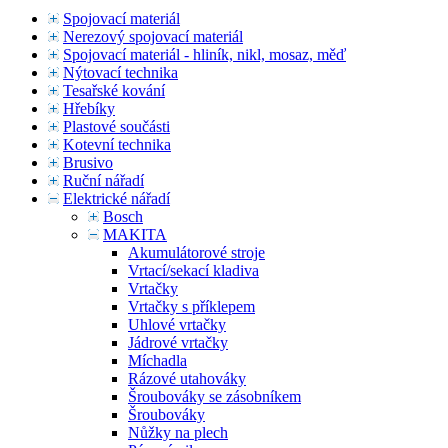
Spojovací materiál
Nerezový spojovací materiál
Spojovací materiál - hliník, nikl, mosaz, měď
Nýtovací technika
Tesařské kování
Hřebíky
Plastové součásti
Kotevní technika
Brusivo
Ruční nářadí
Elektrické nářadí
Bosch
MAKITA
Akumulátorové stroje
Vrtací/sekací kladiva
Vrtačky
Vrtačky s příklepem
Uhlové vrtačky
Jádrové vrtačky
Míchadla
Rázové utahováky
Šroubováky se zásobníkem
Šroubováky
Nůžky na plech