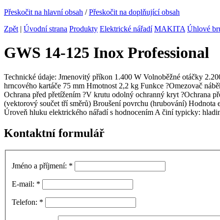
Přeskočit na hlavní obsah
/
Přeskočit na doplňující obsah
Zpět
|
Úvodní strana
Produkty
Elektrické nářadí
MAKITA
Úhlové b
GWS 14-125 Inox Professional
Technické údaje: Jmenovitý příkon 1.400 W Volnoběžné otáčky 2.2
hrncového kartáče 75 mm Hmotnost 2,2 kg Funkce ?Omezovač náběho
Ochrana před přetížením ?V krutu odolný ochranný kryt ?Ochrana p
(vektorový součet tří směrů) Broušení povrchu (hrubování) Hodnota 
Úroveň hluku elektrického nářadí s hodnocením A činí typicky: hlad
Kontaktní formulář
Jméno a příjmení:
*
E-mail:
*
Telefon:
*