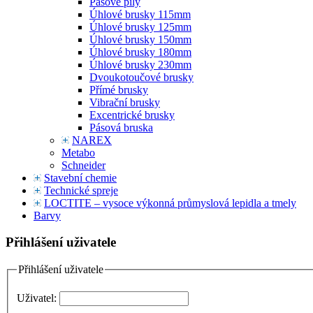
Pásové pily
Úhlové brusky 115mm
Úhlové brusky 125mm
Úhlové brusky 150mm
Úhlové brusky 180mm
Úhlové brusky 230mm
Dvoukotoučové brusky
Přímé brusky
Vibrační brusky
Excentrické brusky
Pásová bruska
NAREX
Metabo
Schneider
Stavební chemie
Technické spreje
LOCTITE – vysoce výkonná průmyslová lepidla a tmely
Barvy
Přihlášení uživatele
Přihlášení uživatele
Uživatel: