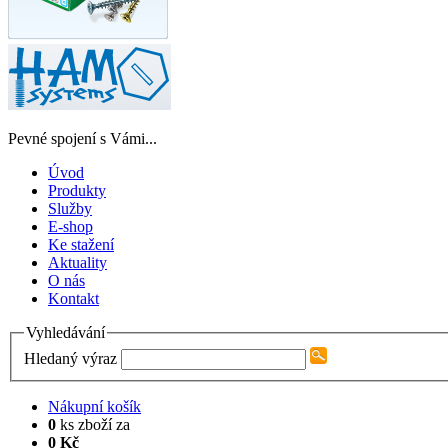
Pevné spojení s Vámi...
Úvod
Produkty
Služby
E-shop
Ke stažení
Aktuality
O nás
Kontakt
Vyhledávání
Hledaný výraz
Nákupní košík
0
ks zboží za
0 Kč