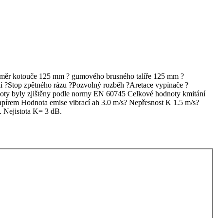
ůměr kotouče 125 mm ? gumového brusného talíře 125 mm ?
?Stop zpětného rázu ?Pozvolný rozběh ?Aretace vypínače ?
oty byly zjištěny podle normy EN 60745 Celkové hodnoty kmitání
apírem Hodnota emise vibrací ah 3.0 m/s? Nepřesnost K 1.5 m/s?
. Nejistota K= 3 dB.