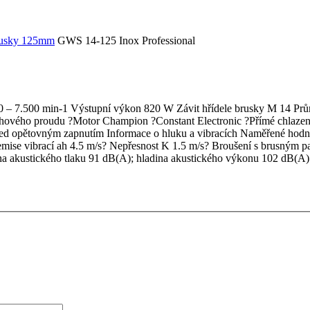
rusky 125mm
GWS 14-125 Inox Professional
00 – 7.500 min-1 Výstupní výkon 820 W Závit hřídele brusky M 14 Pr
vého proudu ?Motor Champion ?Constant Electronic ?Přímé chlazení 
řed opětovným zapnutím Informace o hluku a vibracích Naměřené hodn
emise vibrací ah 4.5 m/s? Nepřesnost K 1.5 m/s? Broušení s brusným p
ina akustického tlaku 91 dB(A); hladina akustického výkonu 102 dB(A)