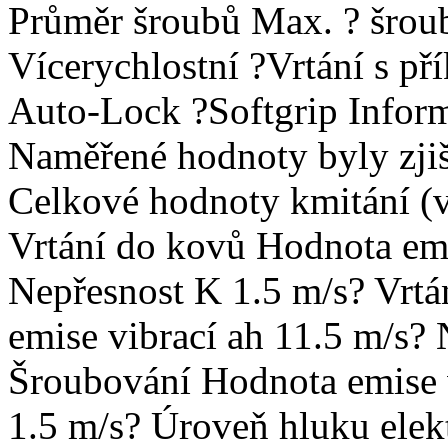
Průměr šroubů Max. ? šro
Vícerychlostní ?Vrtání s př
Auto-Lock ?Softgrip Inform
Naměřené hodnoty byly zji
Celkové hodnoty kmitání (v
Vrtání do kovů Hodnota emi
Nepřesnost K 1.5 m/s? Vrtá
emise vibrací ah 11.5 m/s?
Šroubování Hodnota emise v
1.5 m/s? Úroveň hluku elek