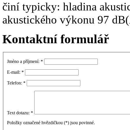
činí typicky: hladina akust
akustického výkonu 97 dB(A
Kontaktní formulář
Jméno a příjmení:
*
E-mail:
*
Telefon:
*
Text dotazu:
*
Položky označené hvězdičkou (
*
) jsou povinné.