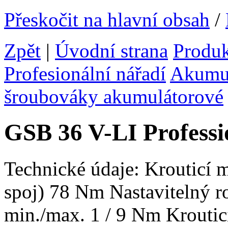
Přeskočit na hlavní obsah
/
Zpět
|
Úvodní strana
Produ
Profesionální nářadí
Akumul
šroubováky akumulátorové
GSB 36 V-LI Professi
Technické údaje: Krouticí 
spoj) 78 Nm Nastavitelný r
min./max. 1 / 9 Nm Krouti