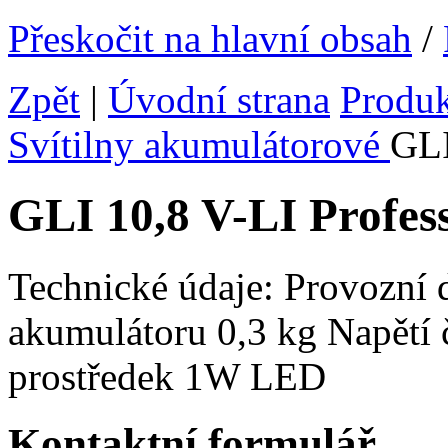
Přeskočit na hlavní obsah
/
Zpět
|
Úvodní strana
Produ
Svítilny akumulátorové
GLI
GLI 10,8 V-LI Profes
Technické údaje: Provozní
akumulátoru 0,3 kg Napětí 
prostředek 1W LED
Kontaktní formulář