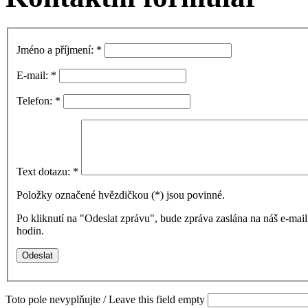
Jméno a příjmení:
*
E-mail:
*
Telefon:
*
Text dotazu:
*
Položky označené hvězdičkou (
*
) jsou povinné.
Po kliknutí na "Odeslat zprávu", bude zpráva zaslána na náš e-ma
hodin.
Toto pole nevyplňujte / Leave this field empty