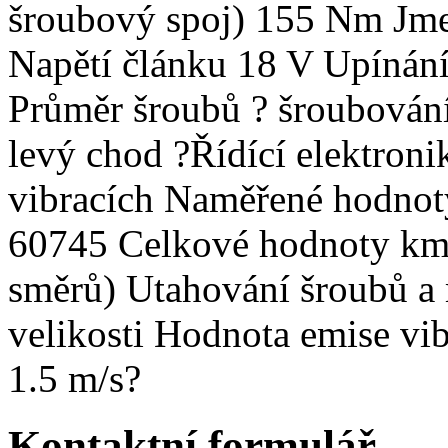
šroubový spoj) 155 Nm Jme
Napětí článku 18 V Upínání 
Průměr šroubů ? šroubován
levý chod ?Řídící elektroni
vibracích Naměřené hodnot
60745 Celkové hodnoty kmit
směrů) Utahování šroubů a 
velikosti Hodnota emise vi
1.5 m/s?
Kontaktní formulář