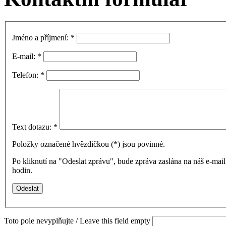
Jméno a příjmení:
*
E-mail:
*
Telefon:
*
Text dotazu:
*
Položky označené hvězdičkou (
*
) jsou povinné.
Po kliknutí na "Odeslat zprávu", bude zpráva zaslána na náš e-ma
hodin.
Toto pole nevyplňujte / Leave this field empty