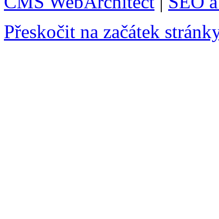
CMS WebArchitect
|
SEO a 
Přeskočit na začátek stránk