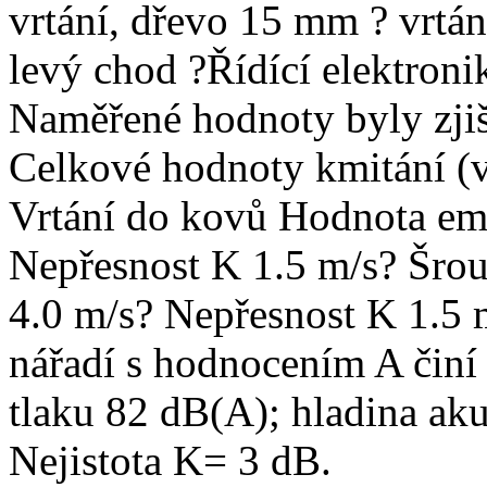
vrtání, dřevo 15 mm ? vrtá
levý chod ?Řídící elektroni
Naměřené hodnoty byly zji
Celkové hodnoty kmitání (v
Vrtání do kovů Hodnota emi
Nepřesnost K 1.5 m/s? Šrou
4.0 m/s? Nepřesnost K 1.5 
nářadí s hodnocením A činí 
tlaku 82 dB(A); hladina ak
Nejistota K= 3 dB.