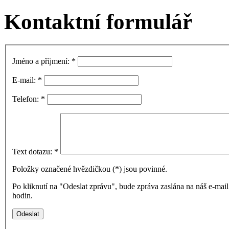
Kontaktní formulář
Jméno a příjmení:
*
E-mail:
*
Telefon:
*
Text dotazu:
*
Položky označené hvězdičkou (
*
) jsou povinné.
Po kliknutí na "Odeslat zprávu", bude zpráva zaslána na náš e-ma
hodin.