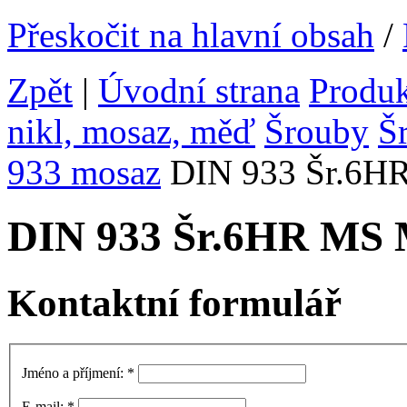
Přeskočit na hlavní obsah
/
Zpět
|
Úvodní strana
Produ
nikl, mosaz, měď
Šrouby
Š
933 mosaz
DIN 933 Šr.6H
DIN 933 Šr.6HR MS
Kontaktní formulář
Jméno a příjmení:
*
E-mail:
*