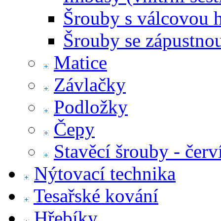
Šrouby s válcovou 
Šrouby se zápustno
Matice
Závlačky
Podložky
Čepy
Stavěcí šrouby - červ
Nýtovací technika
Tesařské kování
Hřebíky