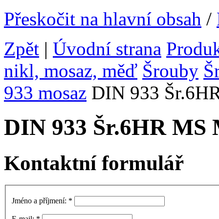
Přeskočit na hlavní obsah
/
Zpět
|
Úvodní strana
Produ
nikl, mosaz, měď
Šrouby
Š
933 mosaz
DIN 933 Šr.6H
DIN 933 Šr.6HR MS
Kontaktní formulář
Jméno a příjmení:
*
E-mail:
*