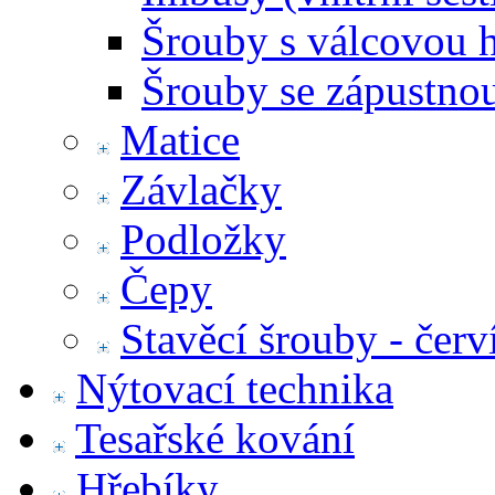
Šrouby s válcovou 
Šrouby se zápustno
Matice
Závlačky
Podložky
Čepy
Stavěcí šrouby - červ
Nýtovací technika
Tesařské kování
Hřebíky