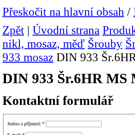
Přeskočit na hlavní obsah
/
Zpět
|
Úvodní strana
Produ
nikl, mosaz, měď
Šrouby
Š
933 mosaz
DIN 933 Šr.6H
DIN 933 Šr.6HR MS
Kontaktní formulář
Jméno a příjmení:
*
E-mail:
*