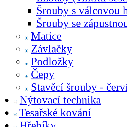
Šrouby s válcovou 
Šrouby se zápustno
Matice
Závlačky
Podložky
Čepy
Stavěcí šrouby - červ
Nýtovací technika
Tesařské kování
Hřebíky