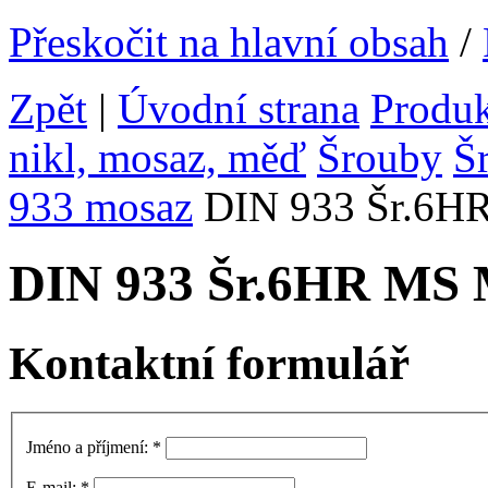
Přeskočit na hlavní obsah
/
Zpět
|
Úvodní strana
Produ
nikl, mosaz, měď
Šrouby
Š
933 mosaz
DIN 933 Šr.6H
DIN 933 Šr.6HR MS
Kontaktní formulář
Jméno a příjmení:
*
E-mail:
*