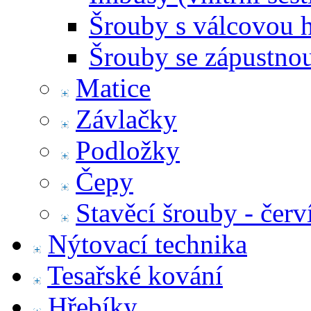
Šrouby s válcovou 
Šrouby se zápustno
Matice
Závlačky
Podložky
Čepy
Stavěcí šrouby - červ
Nýtovací technika
Tesařské kování
Hřebíky