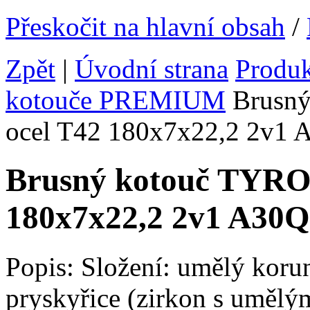
Přeskočit na hlavní obsah
/
Zpět
|
Úvodní strana
Produ
kotouče PREMIUM
Brusný
ocel T42 180x7x22,2 2v1 
Brusný kotouč TYRO
180x7x22,2 2v1 A30Q
Popis: Složení: umělý koru
pryskyřice (zirkon s umělý