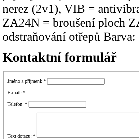
nerez (2v1), VIB = antivibr
ZA24N = broušení ploch Z
odstraňování otřepů Barva: 
Kontaktní formulář
Jméno a příjmení:
*
E-mail:
*
Telefon:
*
Text dotazu:
*