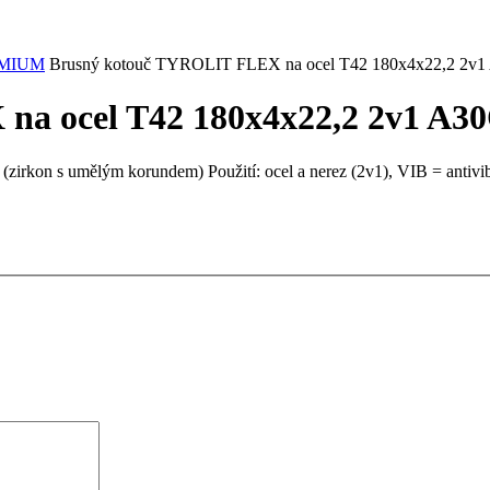
REMIUM
Brusný kotouč TYROLIT FLEX na ocel T42 180x4x22,2 2v
a ocel T42 180x4x22,2 2v1 A3
 (zirkon s umělým korundem) Použití: ocel a nerez (2v1), VIB = anti