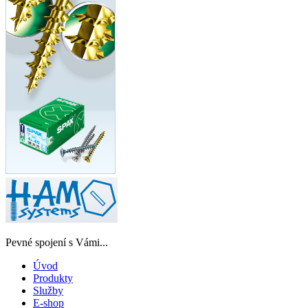
Pevné spojení s Vámi...
Úvod
Produkty
Služby
E-shop