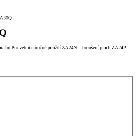
1 A30Q
0Q
vibrační Pro velmi náročné použití ZA24N = broušení ploch ZA24P =