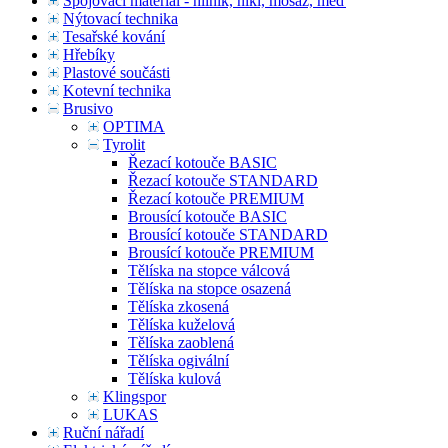
Spojovací materiál - hliník, nikl, mosaz, měď
Nýtovací technika
Tesařské kování
Hřebíky
Plastové součásti
Kotevní technika
Brusivo
OPTIMA
Tyrolit
Řezací kotouče BASIC
Řezací kotouče STANDARD
Řezací kotouče PREMIUM
Brousící kotouče BASIC
Brousící kotouče STANDARD
Brousící kotouče PREMIUM
Tělíska na stopce válcová
Tělíska na stopce osazená
Tělíska zkosená
Tělíska kuželová
Tělíska zaoblená
Tělíska ogivální
Tělíska kulová
Klingspor
LUKAS
Ruční nářadí