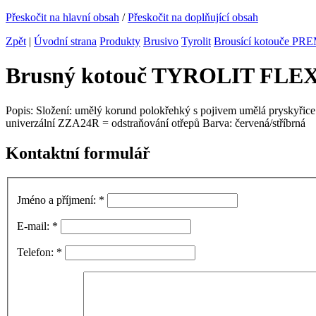
Přeskočit na hlavní obsah
/
Přeskočit na doplňující obsah
Zpět
|
Úvodní strana
Produkty
Brusivo
Tyrolit
Brousící kotouče P
Brusný kotouč TYROLIT FLEX n
Popis: Složení: umělý korund polokřehký s pojivem umělá pryskyřice
univerzální ZZA24R = odstraňování otřepů Barva: červená/stříbrná
Kontaktní formulář
Jméno a příjmení:
*
E-mail:
*
Telefon:
*