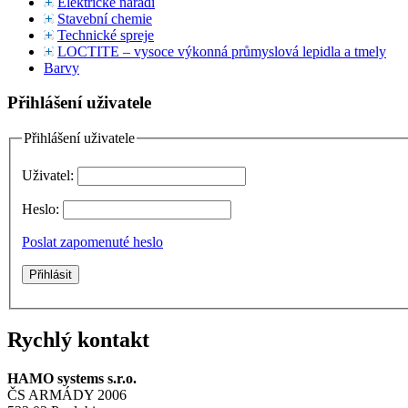
Elektrické nářadí
Stavební chemie
Technické spreje
LOCTITE – vysoce výkonná průmyslová lepidla a tmely
Barvy
Přihlášení uživatele
Přihlášení uživatele
Uživatel:
Heslo:
Poslat zapomenuté heslo
Rychlý kontakt
HAMO systems s.r.o.
ČS ARMÁDY 2006