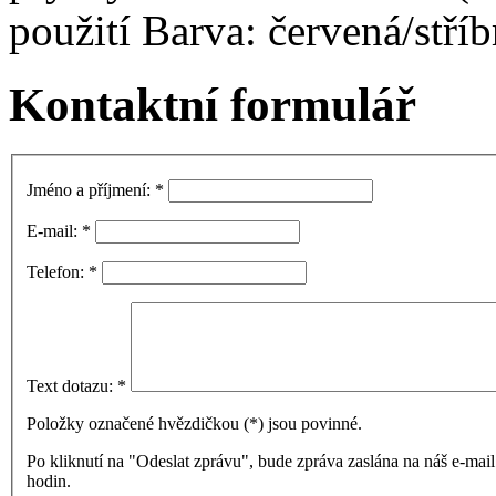
použití Barva: červená/stříb
Kontaktní formulář
Jméno a příjmení:
*
E-mail:
*
Telefon:
*
Text dotazu:
*
Položky označené hvězdičkou (
*
) jsou povinné.
Po kliknutí na "Odeslat zprávu", bude zpráva zaslána na náš e-ma
hodin.