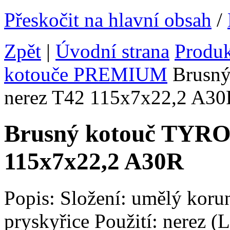
Přeskočit na hlavní obsah
/
Zpět
|
Úvodní strana
Produ
kotouče PREMIUM
Brusný
nerez T42 115x7x22,2 A30
Brusný kotouč TYRO
115x7x22,2 A30R
Popis: Složení: umělý koru
pryskyřice Použití: nerez (