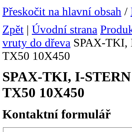
Přeskočit na hlavní obsah
/
Zpět
|
Úvodní strana
Produ
vruty do dřeva
SPAX-TKI, I
TX50 10X450
SPAX-TKI, I-STERN v
TX50 10X450
Kontaktní formulář