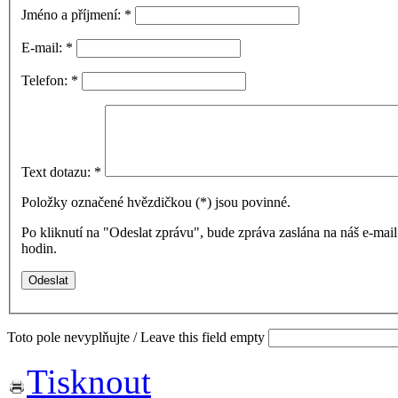
Jméno a příjmení:
*
E-mail:
*
Telefon:
*
Text dotazu:
*
Položky označené hvězdičkou (
*
) jsou povinné.
Po kliknutí na "Odeslat zprávu", bude zpráva zaslána na náš e-ma
hodin.
Toto pole nevyplňujte / Leave this field empty
Tisknout