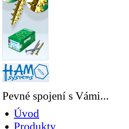
Pevné spojení s Vámi...
Úvod
Produkty