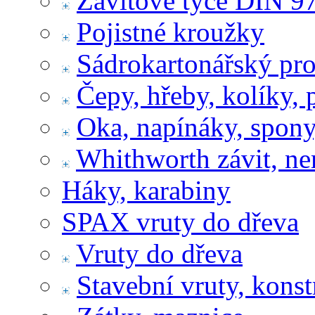
Závitové tyče DIN 9
Pojistné kroužky
Sádrokartonářský pr
Čepy, hřeby, kolíky, 
Oka, napínáky, spony
Whithworth závit, ne
Háky, karabiny
SPAX vruty do dřeva
Vruty do dřeva
Stavební vruty, konst