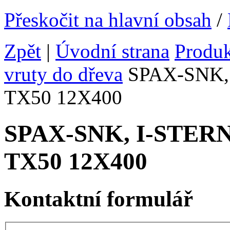
Přeskočit na hlavní obsah
/
Zpět
|
Úvodní strana
Produ
vruty do dřeva
SPAX-SNK, I
TX50 12X400
SPAX-SNK, I-STERN v
TX50 12X400
Kontaktní formulář