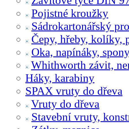
Závitové tyče DIN 9
Pojistné kroužky
Sádrokartonářský pr
Čepy, hřeby, kolíky, 
Oka, napínáky, spony
Whithworth závit, ne
Háky, karabiny
SPAX vruty do dřeva
Vruty do dřeva
Stavební vruty, konst