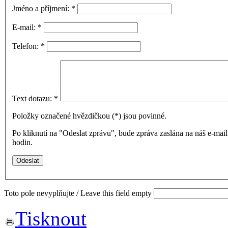
Jméno a příjmení:
*
E-mail:
*
Telefon:
*
Text dotazu:
*
Položky označené hvězdičkou (
*
) jsou povinné.
Po kliknutí na "Odeslat zprávu", bude zpráva zaslána na náš e-ma
hodin.
Toto pole nevyplňujte / Leave this field empty
Tisknout