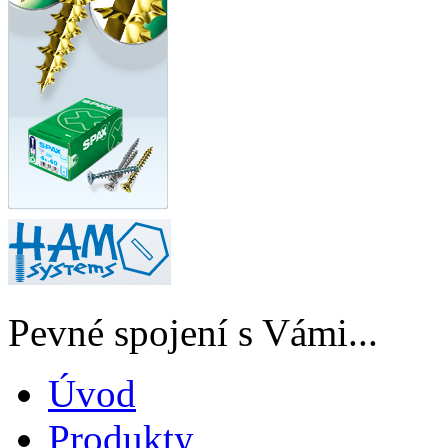
Pevné spojení s Vámi...
Úvod
Produkty