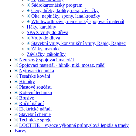
Sádrokartonářský program
Čepy, hřeby, kolíky, pera, závlačky
Oka, napínáky, spony, lana,kroužky
Whithworth závit, nemetrický spojovací materiál
Háky, karabiny
SPAX vruty do dřeva
Vruty do dřeva
Stavební vruty, konstrukční vruty, Rapid, Rapitec
Zátky, maznice
Závlačky, zákolníky
Nerezový spojovací materiál
Spojovací materiál - hliník, nikl, mosaz, měď
Nýtovací technika
Tesařské kování
Hřebíky
Plastové součásti
Kotevní technika
Brusivo
Ruční nářadí
Elektrické nářadí
Stavební chemie
Technické spreje
LOCTITE – vysoce výkonná průmyslová lepidla a tmely
Barvy