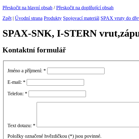
Přeskočit na hlavní obsah
/
Přeskočit na doplňující obsah
Zpět
|
Úvodní strana
Produkty
Spojovací materiál
SPAX vruty do dře
SPAX-SNK, I-STERN vrut,zápus
Kontaktní formulář
Jméno a příjmení:
*
E-mail:
*
Telefon:
*
Text dotazu:
*
Položky označené hvězdičkou (
*
) jsou povinné.