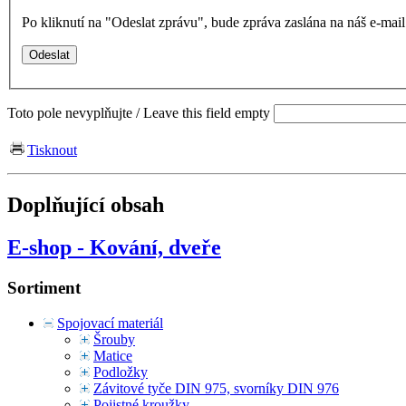
Po kliknutí na "Odeslat zprávu", bude zpráva zaslána na náš e-ma
Toto pole nevyplňujte / Leave this field empty
Tisknout
Doplňující obsah
E-shop - Kování, dveře
Sortiment
Spojovací materiál
Šrouby
Matice
Podložky
Závitové tyče DIN 975, svorníky DIN 976
Pojistné kroužky