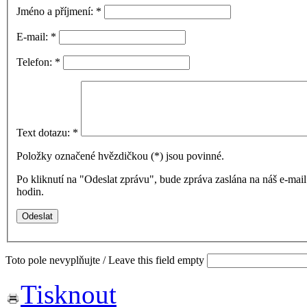
Jméno a příjmení:
*
E-mail:
*
Telefon:
*
Text dotazu:
*
Položky označené hvězdičkou (
*
) jsou povinné.
Po kliknutí na "Odeslat zprávu", bude zpráva zaslána na náš e-ma
hodin.
Toto pole nevyplňujte / Leave this field empty
Tisknout