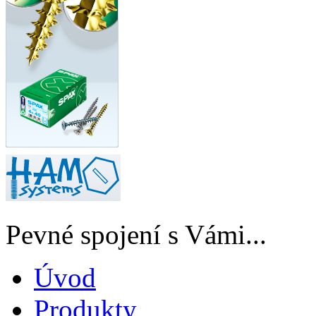
Pevné spojení s Vámi...
Úvod
Produkty