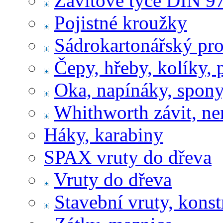
Závitové tyče DIN 9
Pojistné kroužky
Sádrokartonářský pr
Čepy, hřeby, kolíky, 
Oka, napínáky, spony
Whithworth závit, ne
Háky, karabiny
SPAX vruty do dřeva
Vruty do dřeva
Stavební vruty, konst